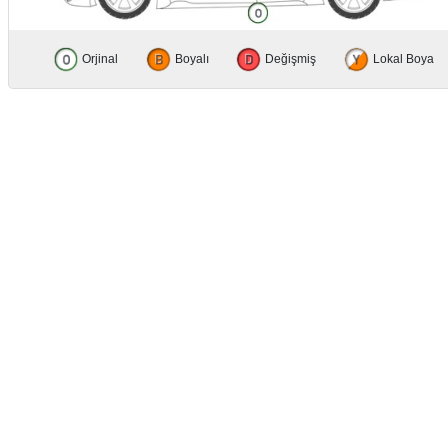
Orjinal
Boyalı
Değişmiş
Lokal Boya