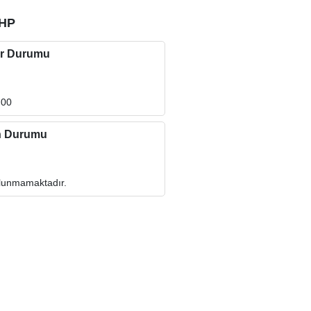
5HP
r Durumu
,00
n Durumu
ulunmamaktadır.