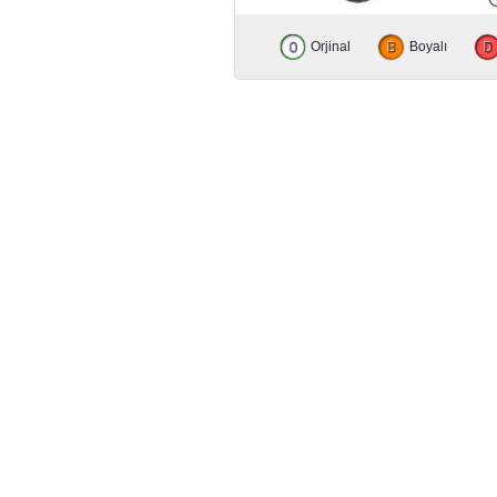
Orjinal
Boyalı