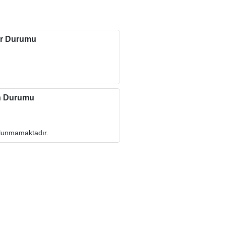
r Durumu
n Durumu
ulunmamaktadır.