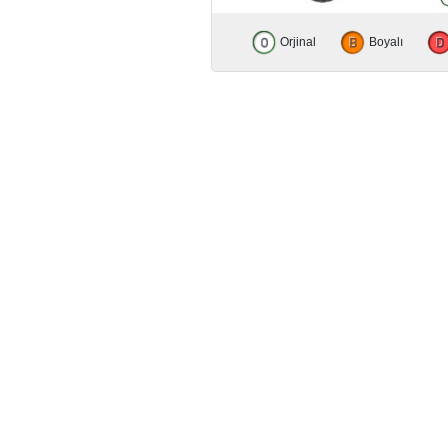
Orjinal
Boyalı