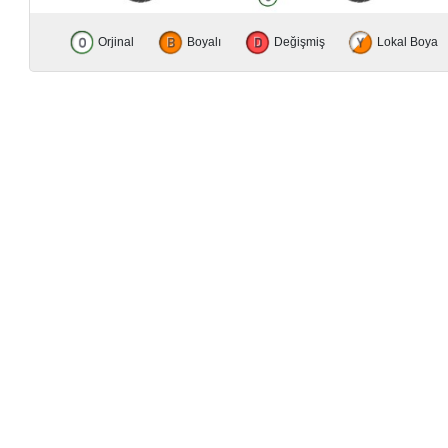
Orjinal
Boyalı
Değişmiş
Lokal Boya