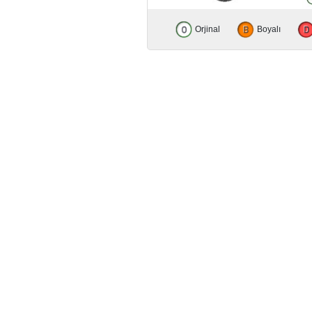
Orjinal
Boyalı