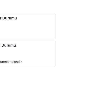
r Durumu
n Durumu
ulunmamaktadır.