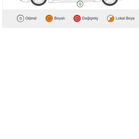
Orjinal
Boyalı
Değişmiş
Lokal Boya