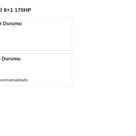
ll 8+1 170HP
r Durumu
n Durumu
ulunmamaktadır.