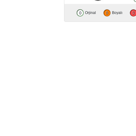
Orjinal
Boyalı